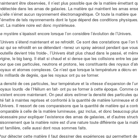
aintenant être observées, il n’est plus possible que de la matière émettant 
indétectée dans les amas de galaxies. La matière qui maintient les amas en
qu’elle n’émet aucun rayonnement électromagnétique. Or toute la matière que
’émettre de tels rayonnements dont le type dépend des conditions physiques,
st. La matière noire est donc mystérieuse.
e mystère s’épaissit encore lorsque l’on considère l’évolution de l’Univers.
’Univers s’étend maintenant et se refroidit. Ce sont des constations que l’o
az qui se refroidit en se détendant –tenez un spray aérosol pendant que vous
outeille devient très froide-, l’Univers était plus chaud dans le passé, et mê
rigine, le big bang. Il était si chaud et si dense que les collisions entre les p
our que ces particules, neutrons et protons, les constituants des noyaux d’a
oyaux et atomes complexes. Ce n’est que lorsque la température a décru en d
ix milliards de degrés, que les noyaux ont pu se former.
a densité de ces particules, leur température et la vitesse d’expansion de l’
oyaux lourds -de l’Hélium en fait- ont pu se former à cette époque. Comme c
xistent encore maintenant. On peut alors estimer la densité des particules qu
té fait à maintes reprises et confronté à la quantité de matière lumineuse et
’Univers. Il ressort de ces comparaisons que la quantité de matière qui a cont
omparable à celle de la matière lumineuse, gaz inclus, et donc beaucoup plus 
écessaire pour expliquer l’existence des amas de galaxies, et d’autres structu
aisonnement que la matière noire est d’une nature toute différente que la matiè
st familière, celle aussi dont nous sommes faits.
our détecter cette matière il faut dessiner des expériences qui permettent d