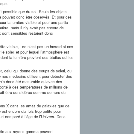
oque.
t possible que du sol. Seuls les objets
 pouvait donc être observés. Et pour ces
ur la lumière visible et pour une partie
ière, mais il n’y avait pas encore de
x sont sensibles restaient donc
dite visible, –ce n’est pas un hasard si nos
 soleil et pour lequel l’atmosphère est
dont la lumière provient des étoiles qui les
, celui qui donne des coups de soleil, ou
 nos médecins utilisent pour détecter des
n’a donc été mesurable qu’avec des
 porté à des températures de millions de
vait être considérée comme sombre du
ayons X dans les amas de galaxies que de
est encore dix fois trop petite pour
rt comparé à l’âge de l’Univers. Donc
dio aux rayons gamma peuvent