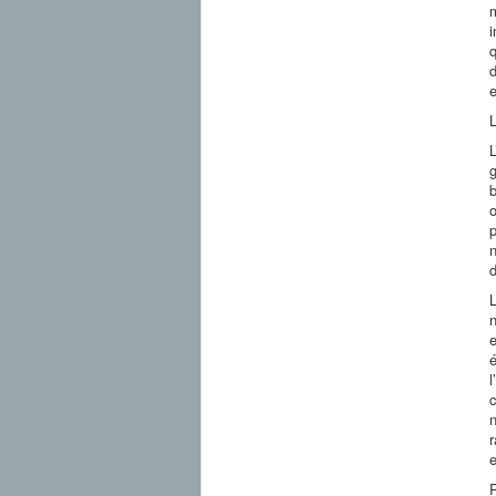
m
d
e
L
L
g
b
o
p
n
d
L
n
e
é
l
c
n
r
e
P