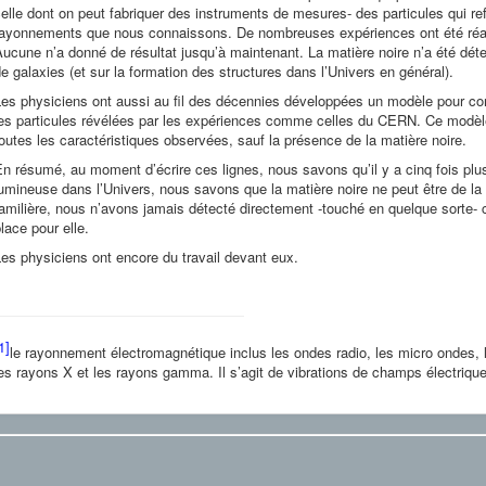
elle dont on peut fabriquer des instruments de mesures- des particules qui re
rayonnements que nous connaissons. De nombreuses expériences ont été réali
ucune n’a donné de résultat jusqu’à maintenant. La matière noire n’a été dét
e galaxies (et sur la formation des structures dans l’Univers en général).
es physiciens ont aussi au fil des décennies développées un modèle pour co
es particules révélées par les expériences comme celles du CERN. Ce modèle
outes les caractéristiques observées, sauf la présence de la matière noire.
n résumé, au moment d’écrire ces lignes, nous savons qu’il y a cinq fois plu
umineuse dans l’Univers, nous savons que la matière noire ne peut être de l
amilière, nous n’avons jamais détecté directement -touché en quelque sorte- c
lace pour elle.
es physiciens ont encore du travail devant eux.
1]
le rayonnement électromagnétique inclus les ondes radio, les micro ondes, l’in
es rayons X et les rayons gamma. Il s’agit de vibrations de champs électriqu