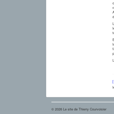
c
A
d
L
l
t
E
l
f
p
L
[
l
© 2026 Le site de Thierry Courvoisier