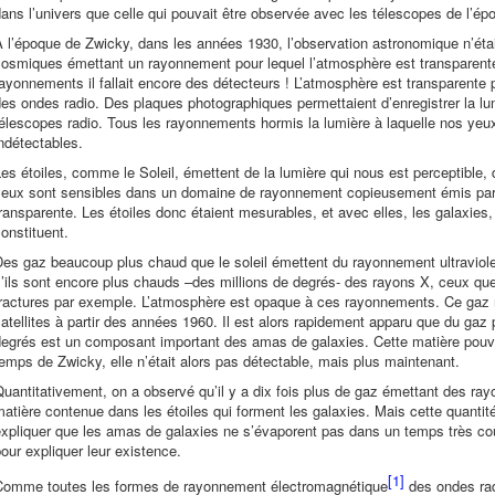
ans l’univers que celle qui pouvait être observée avec les télescopes de l’ép
 l’époque de Zwicky, dans les années 1930, l’observation astronomique n’étai
cosmiques émettant un rayonnement pour lequel l’atmosphère est transparente
ayonnements il fallait encore des détecteurs ! L’atmosphère est transparente po
es ondes radio. Des plaques photographiques permettaient d’enregistrer la lum
élescopes radio. Tous les rayonnements hormis la lumière à laquelle nos yeu
ndétectables.
es étoiles, comme le Soleil, émettent de la lumière qui nous est perceptible, 
yeux sont sensibles dans un domaine de rayonnement copieusement émis par le
ransparente. Les étoiles donc étaient mesurables, et avec elles, les galaxies, 
onstituent.
es gaz beaucoup plus chaud que le soleil émettent du rayonnement ultraviolet
’ils sont encore plus chauds –des millions de degrés- des rayons X, ceux que
fractures par exemple. L’atmosphère est opaque à ces rayonnements. Ce gaz 
atellites à partir des années 1960. Il est alors rapidement apparu que du gaz
degrés est un composant important des amas de galaxies. Cette matière pou
emps de Zwicky, elle n’était alors pas détectable, mais plus maintenant.
uantitativement, on a observé qu’il y a dix fois plus de gaz émettant des r
atière contenue dans les étoiles qui forment les galaxies. Mais cette quantité 
xpliquer que les amas de galaxies ne s’évaporent pas dans un temps très cou
our expliquer leur existence.
[1]
Comme toutes les formes de rayonnement électromagnétique
des ondes ra