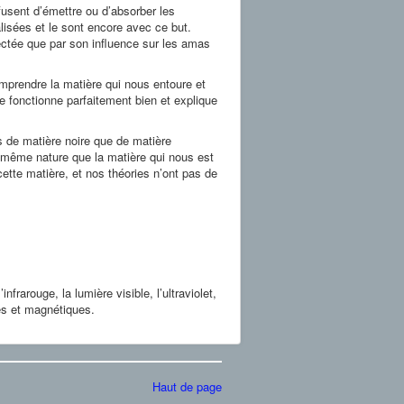
fusent d’émettre ou d’absorber les
sées et le sont encore avec ce but.
ectée que par son influence sur les amas
mprendre la matière qui nous entoure et
 fonctionne parfaitement bien et explique
s de matière noire que de matière
a même nature que la matière qui nous est
ette matière, et nos théories n’ont pas de
frarouge, la lumière visible, l’ultraviolet,
es et magnétiques.
Haut de page