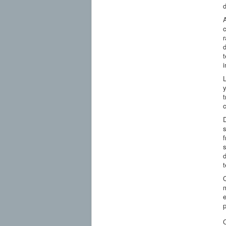
d
A
r
d
t
i
L
t
c
D
s
s
t
Q
m
e
p